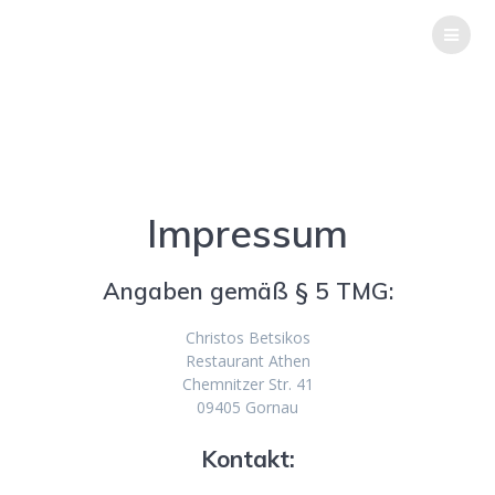
Zum
RESTAURANT
ATHEN
Inhalt
springen
Impressum
Angaben gemäß § 5 TMG:
Christos Betsikos
Restaurant Athen
Chemnitzer Str. 41
09405 Gornau
Kontakt: