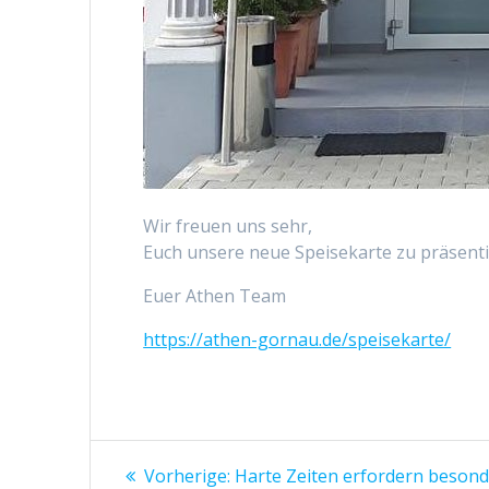
Wir freuen uns sehr,
Euch unsere neue Speisekarte zu präsenti
Euer Athen Team
https://athen-gornau.de/speisekarte/
Beitragsnavigation
Vorheriger
Vorherige:
Harte Zeiten erfordern beso