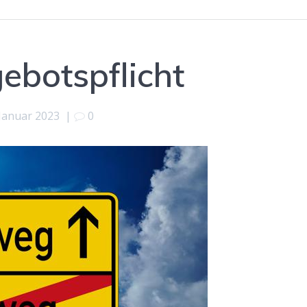
botspflicht
 Januar 2023
|
0