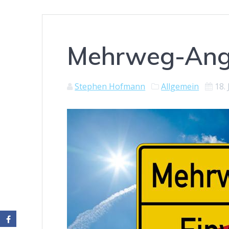
Mehrweg-Ange
Stephen Hofmann
Allgemein
18.